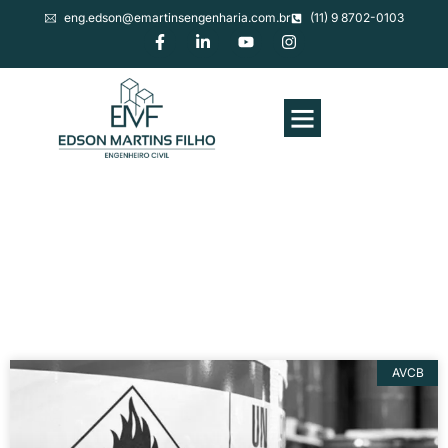
eng.edson@emartinsengenharia.com.br
(11) 9 8702-0103
Prevenção contra incêndio
AVCB