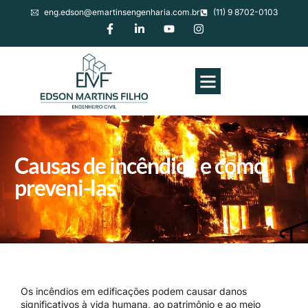
eng.edson@emartinsengenharia.com.br
(11) 9 8702-0103
Causas de incêndios e como
preveni-las
Os incêndios em edificações podem causar danos
significativos à vida humana, ao patrimônio e ao meio