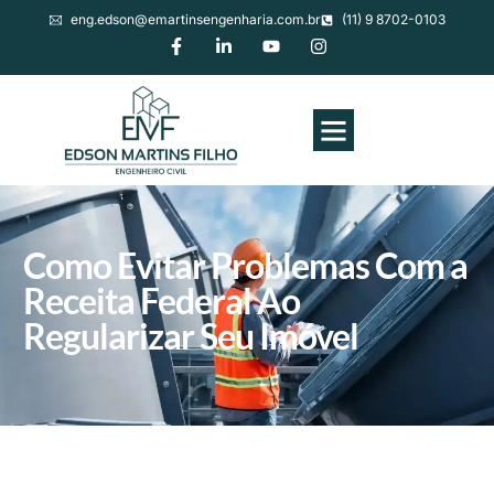
eng.edson@emartinsengenharia.com.br
(11) 9 8702-0103
Como Evitar Problemas Com a
Receita Federal Ao
Regularizar Seu Imóvel