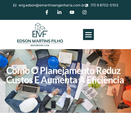
eng.edson@emartinsengenharia.com.br
(11) 9 8702-0103
Como O Planejamento Reduz
Custos E Aumenta A Eficiência