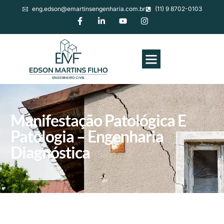
eng.edson@emartinsengenharia.com.br
(11) 9 8702-0103
Manifestação Patológica E
Patologia – Engenharia
Diagnóstica