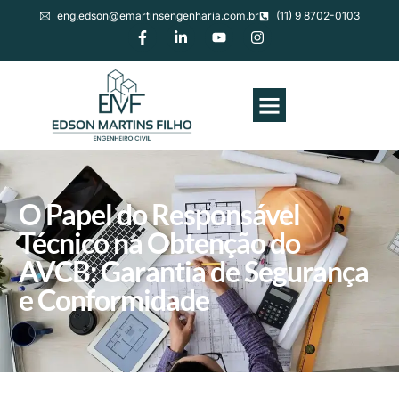
eng.edson@emartinsengenharia.com.br
(11) 9 8702-0103
O Papel do Responsável
Técnico na Obtenção do
AVCB: Garantia de Segurança
e Conformidade