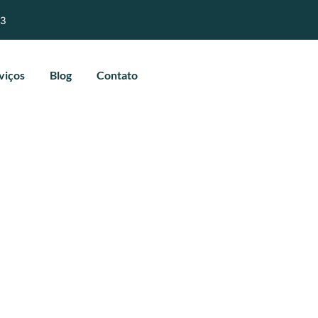
03
viços
Blog
Contato
nça Entre AVCB E