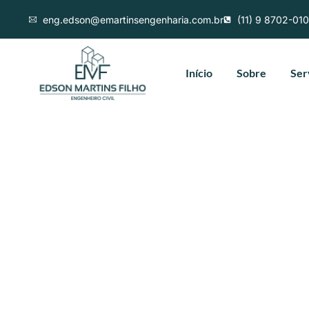
eng.edson@emartinsengenharia.com.br
(11) 9 8702-01
Início
Sobre
Ser
Qual A Difere
CLCB