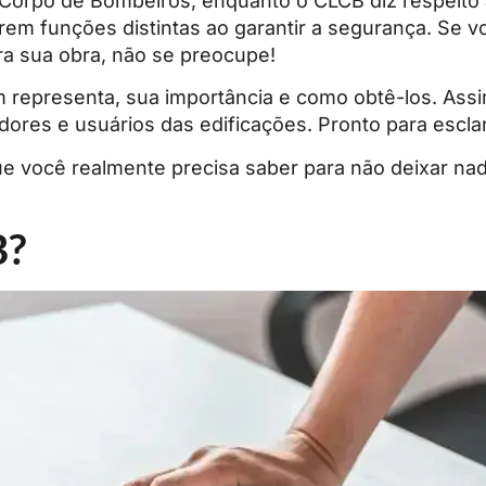
o Corpo de Bombeiros, enquanto o CLCB diz respeito
m funções distintas ao garantir a segurança. Se vo
ra sua obra, não se preocupe!
 representa, sua importância e como obtê-los. Ass
adores e usuários das edificações. Pronto para escl
e você realmente precisa saber para não deixar nad
B?