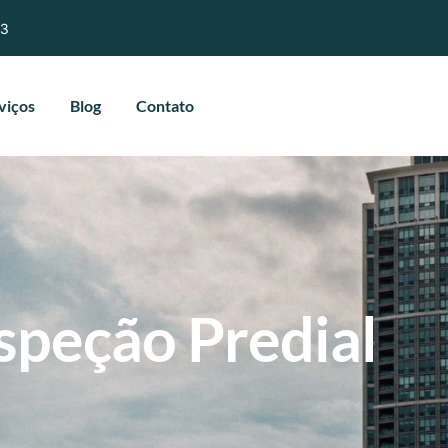
03
viços
Blog
Contato
speção Predial