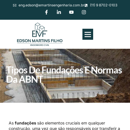
eng.edson@emartinsengenharia.com.br
(11) 9 8702-0103
Tipos De Fundações E Normas
Da ABNT
As
fundações
são elementos cruciais em qualquer
construção, uma vez que são responsáveis por transferir a