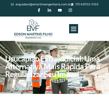
eng.edson@emartinsengenharia.com.br
(11) 9 8702-0103
Usucapião Extrajudicial: Uma
Alternativa Mais Rápida Para
Regularizar Seu Imóvel