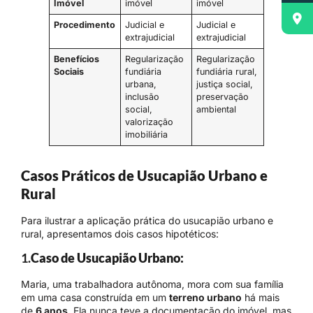
Imóvel
imóvel
imóvel
Procedimento
Judicial e
Judicial e
extrajudicial
extrajudicial
Benefícios
Regularização
Regularização
Sociais
fundiária
fundiária rural,
urbana,
justiça social,
inclusão
preservação
social,
ambiental
valorização
imobiliária
Casos Práticos de Usucapião Urbano e
Rural
Para ilustrar a aplicação prática do usucapião urbano e
rural, apresentamos dois casos hipotéticos:
1.
Caso de Usucapião Urbano:
Maria, uma trabalhadora autônoma, mora com sua família
em uma casa construída em um
terreno urbano
há mais
de
6 anos
. Ela nunca teve a documentação do imóvel, mas