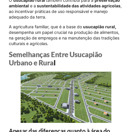
O
usucapião rural
também contribui para a
preservação
ambiental
e a
sustentabilidade das atividades agrícolas
,
ao incentivar práticas de uso responsável e manejo
adequado da terra.
A agricultura familiar, que é a base do
usucapião rural,
desempenha um papel crucial na produção de alimentos,
na geração de empregos e na manutenção das tradições
culturais e agrícolas.
Semelhanças Entre Usucapião
Urbano e Rura
l
Apesar das diferenças quanto à área do