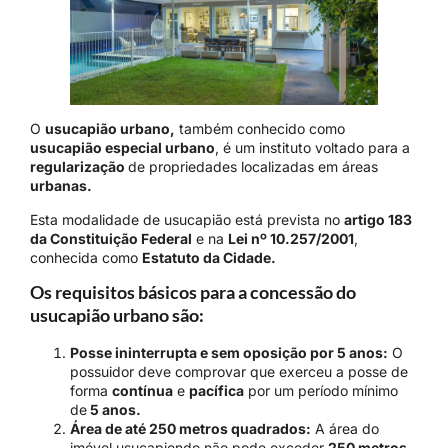
O
usucapião urbano,
também conhecido como
usucapião especial urbano
, é um instituto voltado para a
regularização
de propriedades localizadas em áreas
urbanas.
Esta modalidade de usucapião está prevista no
artigo 183
da Constituição Federal
e na
Lei nº 10.257/2001
,
conhecida como
Estatuto da Cidade.
Os requisitos básicos para a concessão do
usucapião urbano são:
Posse ininterrupta e sem oposição por 5 anos:
O
possuidor deve comprovar que exerceu a posse de
forma
contínua
e
pacífica
por um período mínimo
de
5 anos.
Área de até 250 metros quadrados:
A área do
imóvel usucapiendo não pode exceder
250 metros