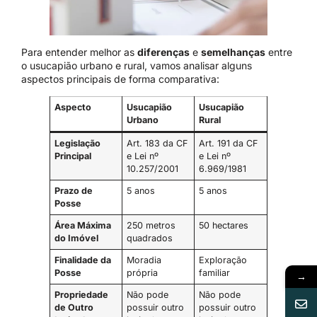
Para entender melhor as
diferenças
e
semelhanças
entre
o usucapião urbano e rural, vamos analisar alguns
aspectos principais de forma comparativa:
Aspecto
Usucapião
Usucapião
Urbano
Rural
Legislação
Art. 183 da CF
Art. 191 da CF
Principal
e Lei nº
e Lei nº
10.257/2001
6.969/1981
Prazo de
5 anos
5 anos
Posse
Área Máxima
250 metros
50 hectares
do Imóvel
quadrados
Finalidade da
Moradia
Exploração
Posse
própria
familiar
→
Propriedade
Não pode
Não pode
de Outro
possuir outro
possuir outro