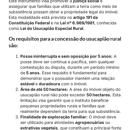
Este instrumento visa promover a
justiça social
e
assegurar que famílias que utilizam a terra como meio de
subsistência possam obter a propriedade legal do imóvel.
Esta modalidade está prevista no
artigo 191 da
Constituição Federal
e na
Lei nº 6.969/1981
, conhecida
como
Lei do Usucapião Especial Rural.
Os requisitos para a concessão do usucapião rural
são:
Posse ininterrupta e sem oposição por 5 anos:
A
posse deve ser contínua e pacífica, sem qualquer
contestação ou disputa, durante um período mínimo
de
5 anos.
Esse requisito é fundamental para
demonstrar que o possuidor mantém uma relação
estável
e
duradoura
com o imóvel.
Área de até 50 hectares:
A área do imóvel objeto do
usucapião rural não pode exceder
50 hectares.
Esta
limitação visa garantir que o instituto beneficie
pequenas propriedades rurais e famílias que
realmente dependem da terra para sua subsistência.
Finalidade de exploração familiar:
O imóvel deve
ser utilizado para atividades
agropecuárias
ou
extrativas vegetais
, que constituam a principal fonte