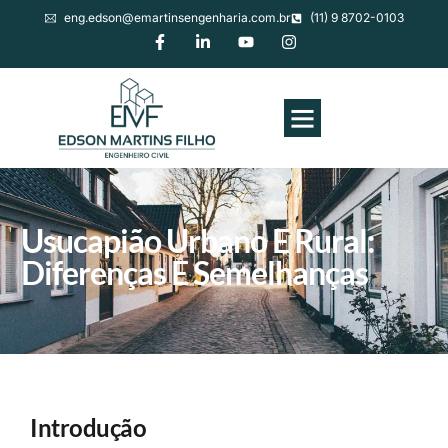
eng.edson@emartinsengenharia.com.br
(11) 9 8702-0103
Usucapião Urbano E Rural:
Diferenças E Semelhanças
Introdução