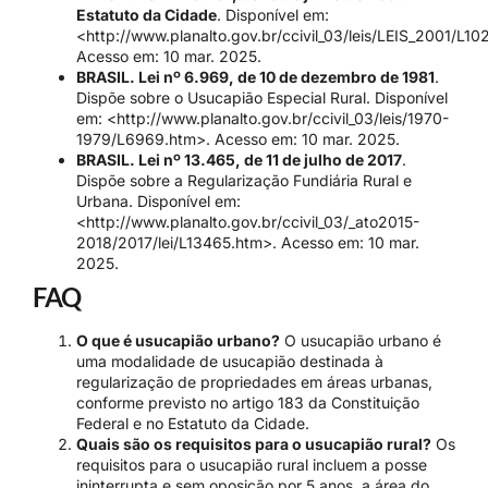
Estatuto da Cidade
. Disponível em:
<http://www.planalto.gov.br/ccivil_03/leis/LEIS_2001/L10
Acesso em: 10 mar. 2025.
BRASIL. Lei nº 6.969, de 10 de dezembro de 1981
.
Dispõe sobre o Usucapião Especial Rural. Disponível
em: <http://www.planalto.gov.br/ccivil_03/leis/1970-
1979/L6969.htm>. Acesso em: 10 mar. 2025.
BRASIL. Lei nº 13.465, de 11 de julho de 2017
.
Dispõe sobre a Regularização Fundiária Rural e
Urbana. Disponível em:
<http://www.planalto.gov.br/ccivil_03/_ato2015-
2018/2017/lei/L13465.htm>. Acesso em: 10 mar.
2025.
FAQ
O que é usucapião urbano?
O usucapião urbano é
uma modalidade de usucapião destinada à
regularização de propriedades em áreas urbanas,
conforme previsto no artigo 183 da Constituição
Federal e no Estatuto da Cidade.
Quais são os requisitos para o usucapião rural?
Os
requisitos para o usucapião rural incluem a posse
ininterrupta e sem oposição por 5 anos, a área do