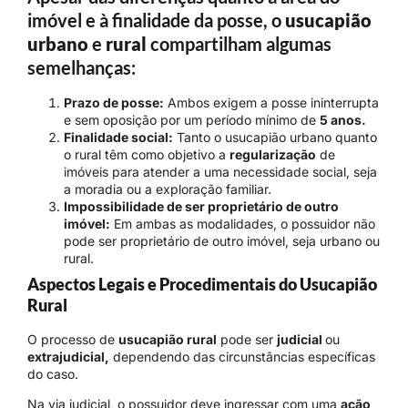
imóvel e à finalidade da posse, o
usucapião
urbano
e
rural
compartilham algumas
semelhanças:
Prazo de posse:
Ambos exigem a posse ininterrupta
e sem oposição por um período mínimo de
5 anos.
Finalidade social:
Tanto o usucapião urbano quanto
o rural têm como objetivo a
regularização
de
imóveis para atender a uma necessidade social, seja
a moradia ou a exploração familiar.
Impossibilidade de ser proprietário de outro
imóvel:
Em ambas as modalidades, o possuidor não
pode ser proprietário de outro imóvel, seja urbano ou
rural.
Aspectos Legais e Procedimentais do Usucapião
Rural
O processo de
usucapião rural
pode ser
judicial
ou
extrajudicial,
dependendo das circunstâncias específicas
do caso.
Na via judicial, o possuidor deve ingressar com uma
ação