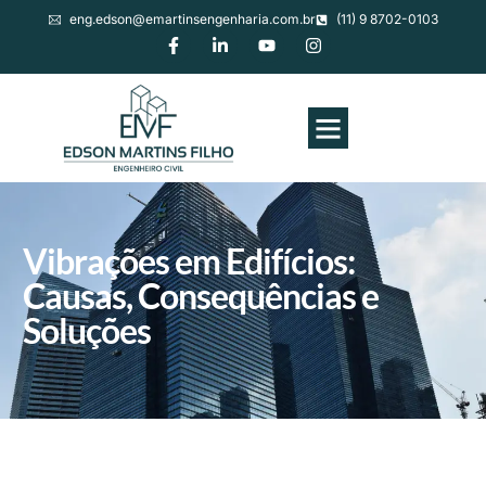
eng.edson@emartinsengenharia.com.br
(11) 9 8702-0103
Vibrações em Edifícios:
Causas, Consequências e
Soluções