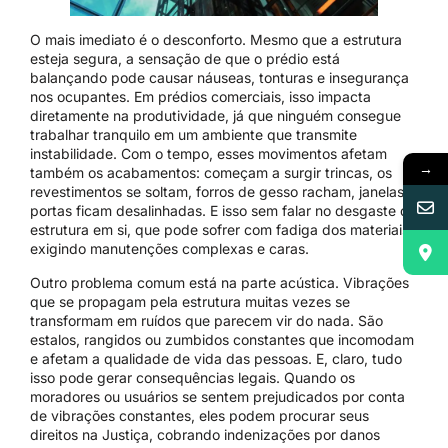
O mais imediato é o desconforto. Mesmo que a estrutura
esteja segura, a sensação de que o prédio está
balançando pode causar náuseas, tonturas e insegurança
nos ocupantes. Em prédios comerciais, isso impacta
diretamente na produtividade, já que ninguém consegue
trabalhar tranquilo em um ambiente que transmite
instabilidade. Com o tempo, esses movimentos afetam
→
também os acabamentos: começam a surgir trincas, os
revestimentos se soltam, forros de gesso racham, janelas e
portas ficam desalinhadas. E isso sem falar no desgaste da
estrutura em si, que pode sofrer com fadiga dos materiais,
exigindo manutenções complexas e caras.
Outro problema comum está na parte acústica. Vibrações
que se propagam pela estrutura muitas vezes se
transformam em ruídos que parecem vir do nada. São
estalos, rangidos ou zumbidos constantes que incomodam
e afetam a qualidade de vida das pessoas. E, claro, tudo
isso pode gerar consequências legais. Quando os
moradores ou usuários se sentem prejudicados por conta
de vibrações constantes, eles podem procurar seus
direitos na Justiça, cobrando indenizações por danos